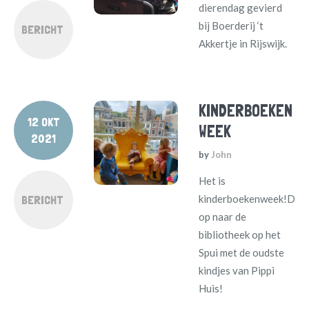
dierendag gevierd
bij Boerderij ‘t
BERICHT
Akkertje in Rijswijk.
KINDERBOEKEN
12 OKT
WEEK
2021
by
John
Het is
BERICHT
kinderboekenweek!Dus
op naar de
bibliotheek op het
Spui met de oudste
kindjes van Pippi
Huis!