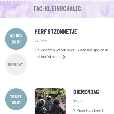
TAG:
KLEINSCHALIG
HERFSTZONNETJE
02 NOV
by
John
2021
De kinderen waren heerlijk aan het spelen in
het herfstzonnetje
BERICHT
DIERENDAG
13 OKT
by
John
2021
‘t Pippi Huis heeft