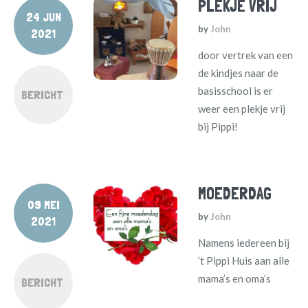
PLEKJE VRIJ
24 JUN
by
John
2021
door vertrek van een
de kindjes naar de
basisschool is er
BERICHT
weer een plekje vrij
bij Pippi!
MOEDERDAG
09 MEI
by
John
2021
Namens iedereen bij
’t Pippi Huis aan alle
mama’s en oma’s
BERICHT