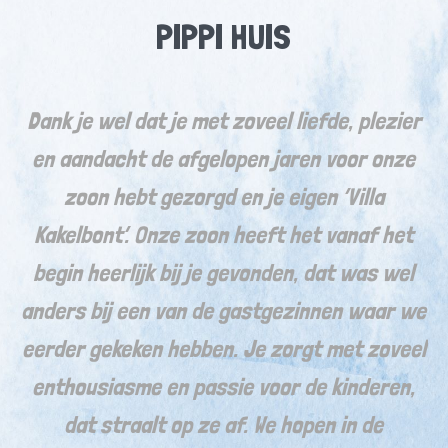
PIPPI HUIS
Dank je wel dat je met zoveel liefde, plezier
en aandacht de afgelopen jaren voor onze
zoon hebt gezorgd en je eigen ‘Villa
Kakelbont’. Onze zoon heeft het vanaf het
‘
begin heerlijk bij je gevonden, dat was wel
w
anders bij een van de gastgezinnen waar we
eerder gekeken hebben. Je zorgt met zoveel
enthousiasme en passie voor de kinderen,
dat straalt op ze af. We hopen in de