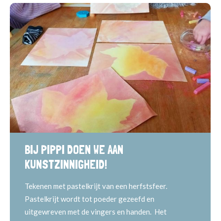
BIJ PIPPI DOEN WE AAN
KUNSTZINNIGHEID!
Tekenen met pastelkrijt van een herfstsfeer.
Pastelkrijt wordt tot poeder gezeefd en
uitgewreven met de vingers en handen. Het