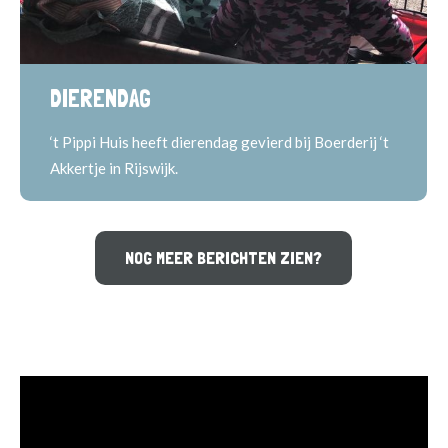
DIERENDAG
‘t Pippi Huis heeft dierendag gevierd bij Boerderij ‘t
Akkertje in Rijswijk.
NOG MEER BERICHTEN ZIEN?