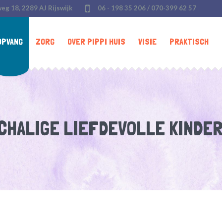
weg 18, 2289 AJ Rijswijk
06 - 198 35 206 / 070-399 62 57
OPVANG
ZORG
OVER PIPPI HUIS
VISIE
PRAKTISCH
CHALIGE LIEFDEVOLLE KINDE